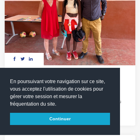
DÉFI LECTURE : LES MOTS EN COMPÉTITION
En poursuivant votre navigation sur ce site,
vous acceptez l'utilisation de cookies pour
Vendredi 17 avril, les élèves du cycle 3 ont relevé
gérer votre session et mesurer la
avec enthousiasme le 1er défi lecture du LFCDG. Au
fréquentation du site.
programme : quiz, chant et Sketchs autour de [...]
Continuer