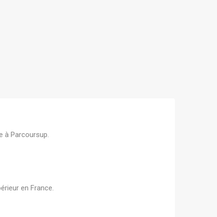
ée à
Parcoursup
.
périeur en
France
.