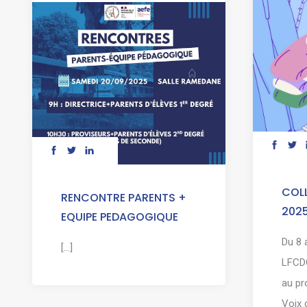
COLL
RENCONTRE PARENTS +
202
EQUIPE PEDAGOGIQUE
Du 8 
[...]
LFCDG
au pr
Voix 