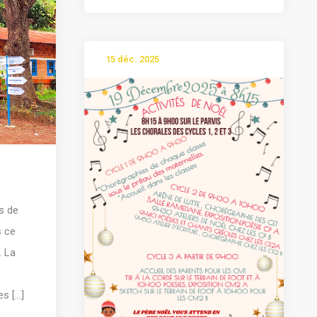
15 déc. 2025
s de
s ce
. La
 [...]