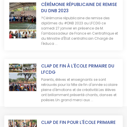
FINALE INTERSCOLAIRE
Retour sur la finale interscolaire de basket-
ball sur le plateau sportif du LFCDG
organisÃ©e par l'#ADS en partenariat avec
l'Ambassade de France Ã Bangui .??LFCDG
vs LycÃ©e de Miskine: 53/48?? LycÃ©e ...
FONCTIONNEMENT COMITE DE
GESTION
Fonctionnement comité de gestion ...
FORMATION : EXERCICE INCENDIE
Le LFCDG continue de renforcer ses mesures
de sécurité en organisation vendredi dernier
une formation incendie pour son personnel.