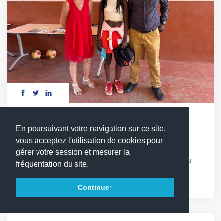
DÉFI LECTURE : LES MOTS EN COMPÉTITION
En poursuivant votre navigation sur ce site,
vous acceptez l'utilisation de cookies pour
Vendredi 17 avril, les élèves du cycle 3 ont relevé
gérer votre session et mesurer la
avec enthousiasme le 1er défi lecture du LFCDG. Au
fréquentation du site.
programme : quiz, chant et Sketchs autour de [...]
Continuer