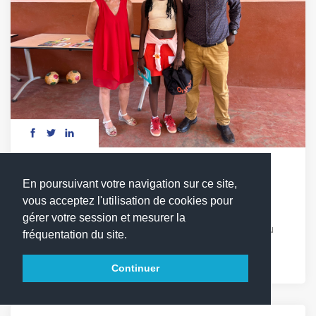
DÉFI LECTURE : LES MOTS EN COMPÉTITION
En poursuivant votre navigation sur ce site,
vous acceptez l'utilisation de cookies pour
Vendredi 17 avril, les élèves du cycle 3 ont relevé
gérer votre session et mesurer la
avec enthousiasme le 1er défi lecture du LFCDG. Au
fréquentation du site.
programme : quiz, chant et Sketchs autour de [...]
Continuer