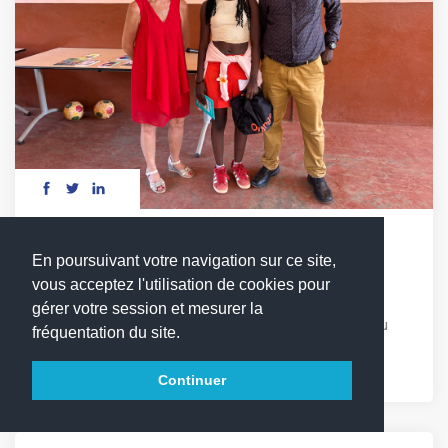
DÉFI LECTURE : LES MOTS EN COMPÉTITION
En poursuivant votre navigation sur ce site,
vous acceptez l'utilisation de cookies pour
Vendredi 17 avril, les élèves du cycle 3 ont relevé
gérer votre session et mesurer la
avec enthousiasme le 1er défi lecture du LFCDG. Au
fréquentation du site.
programme : quiz, chant et Sketchs autour de [...]
Continuer