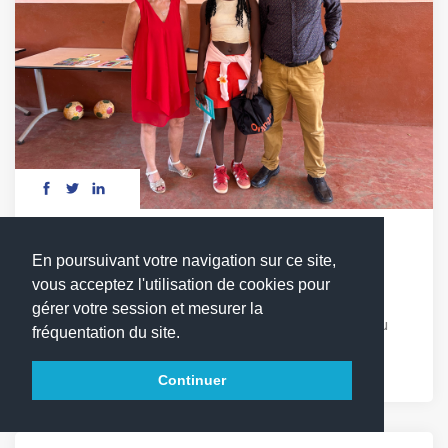
DÉFI LECTURE : LES MOTS EN COMPÉTITION
En poursuivant votre navigation sur ce site,
vous acceptez l'utilisation de cookies pour
Vendredi 17 avril, les élèves du cycle 3 ont relevé
gérer votre session et mesurer la
avec enthousiasme le 1er défi lecture du LFCDG. Au
fréquentation du site.
programme : quiz, chant et Sketchs autour de [...]
Continuer