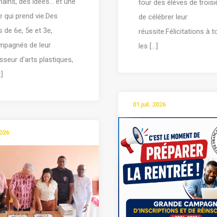
ains, des idées… et une
tour des élèves de trois
 qui prend vie.Des
de célébrer leur
s de 6e, 5e et 3e,
réussite.Félicitations à 
mpagnés de leur
les [...]
sseur d'arts plastiques,
.]
01 juil. 2026
2026