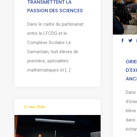
TRANSMETTENT LA
PASSION DES SCIENCES
Dans le cadre du partenariat
entre le LFCDG et le
Complexe Scolaire Le
Samaritain, huit élèves de
première, spécialités
ORIE
D'EX
mathématiques et [...]
ANCI
Dans 
d’ori
21 mai 2026
élève
dans 
échang