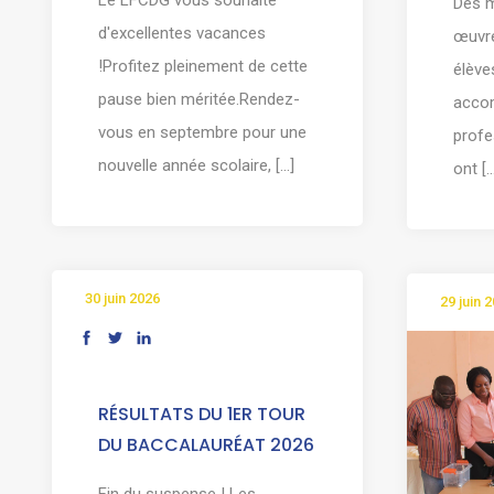
Des m
d'excellentes vacances
œuvre
!Profitez pleinement de cette
élève
pause bien méritée.Rendez-
acco
vous en septembre pour une
profe
nouvelle année scolaire, [...]
ont [..
30 juin 2026
29 juin 
RÉSULTATS DU 1ER TOUR
DU BACCALAURÉAT 2026
Fin du suspense ! Les