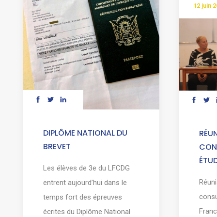
12 juin 
DIPLÔME NATIONAL DU
RÉU
BREVET
CON
ÉTU
Les élèves de 3e du LFCDG
Réuni
entrent aujourd’hui dans le
consu
temps fort des épreuves
Franc
écrites du Diplôme National