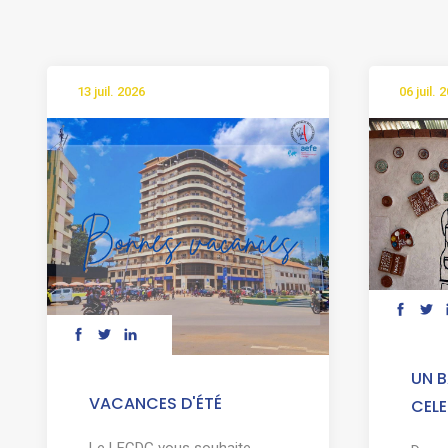
13 juil. 2026
06 juil. 
UN B
VACANCES D'ÉTÉ
CELE
Le LFCDG vous souhaite