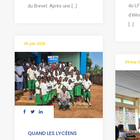
du LF
du Brevet. Après une [...]
d’élè
[...]
05 juin 2026
29 mai 
QUAND LES LYCÉENS