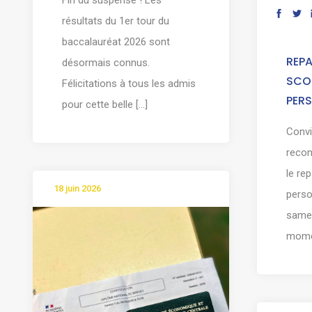
résultats du 1er tour du
baccalauréat 2026 sont
REPA
désormais connus.
SCOL
Félicitations à tous les admis
PER
pour cette belle [...]
Convi
reco
le re
18 juin 2026
pers
samed
momen