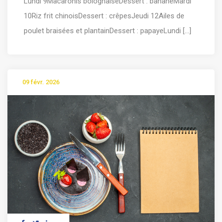
Lundi 9Macaronis bolognaiseDessert : bananeMardi
10Riz frit chinoisDessert : crêpesJeudi 12Ailes de
poulet braisées et plantainDessert : papayeLundi [...]
09 févr. 2026