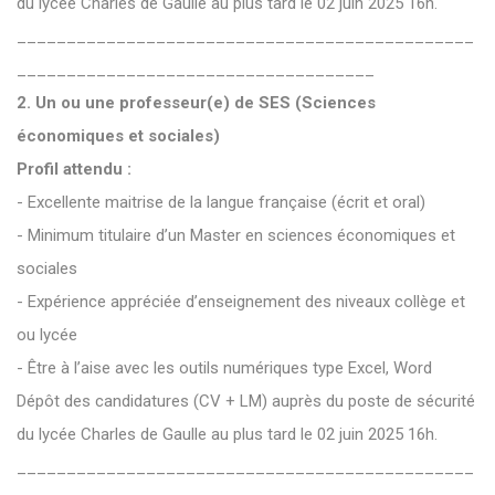
du lycée Charles de Gaulle au plus tard le 02 juin 2025 16h.
______________________________________________
____________________________________
2. Un ou une professeur(e) de SES (Sciences
économiques et sociales)
Profil attendu :
- Excellente maitrise de la langue française (écrit et oral)
- Minimum titulaire d’un Master en sciences économiques et
sociales
- Expérience appréciée d’enseignement des niveaux collège et
ou lycée
- Être à l’aise avec les outils numériques type Excel, Word
Dépôt des candidatures (CV + LM) auprès du poste de sécurité
du lycée Charles de Gaulle au plus tard le 02 juin 2025 16h.
______________________________________________