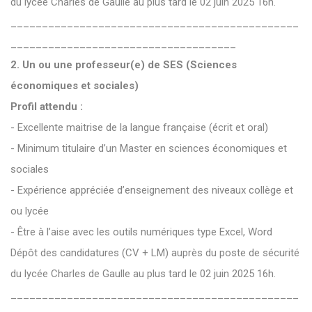
du lycée Charles de Gaulle au plus tard le 02 juin 2025 16h.
______________________________________________
____________________________________
2. Un ou une professeur(e) de SES (Sciences
économiques et sociales)
Profil attendu :
- Excellente maitrise de la langue française (écrit et oral)
- Minimum titulaire d’un Master en sciences économiques et
sociales
- Expérience appréciée d’enseignement des niveaux collège et
ou lycée
- Être à l’aise avec les outils numériques type Excel, Word
Dépôt des candidatures (CV + LM) auprès du poste de sécurité
du lycée Charles de Gaulle au plus tard le 02 juin 2025 16h.
______________________________________________