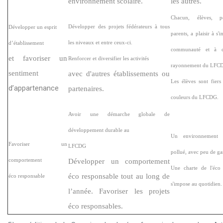
environnement scolaire.
les autres.
Chacun, élèves, p
Développer des projets fédérateurs à tous
Développer un esprit
parents, a plaisir à s'i
les niveaux et entre ceux-ci.
d’établissement
communauté et à c
et favoriser un
Renforcer et diversifier les activités
rayonnement du LFC
sentiment
avec d'autres établissements ou
Les élèves sont fiers
d’appartenance
partenaires.
couleurs du LFCDG.
Avoir une démarche globale de
développement durable au
Un environnement 
Favoriser un
LFCDG
pollué, avec peu de ga
comportement
Développer un comportement
Une charte de l'éco r
éco responsable tout au long de
éco responsable
s'impose au quotidien.
l’année. Favoriser les projets
éco responsables.