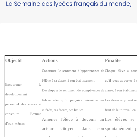
La Semaine des lycées français du monde,
Objectif
Actions
Finalité
Construire le sentiment d’appartenance de
Chaque élève a cons
l'élève à sa classe, à son établissement.
qu'il peut apporter à 
Encourager le
Développer le sentiment de compétences de
classe, à son établisse
développement
l'élève afin qu’il perçoive lui-même ses
Les élèves exposent ré
personnel des élèves et
intérêts, ses forces, ses limites.
fruit de leur travail 
construire l’estime
Amener l'élève à devenir un
Les élèves se 
d’eux-mêmes
acteur citoyen dans son
spontanément p