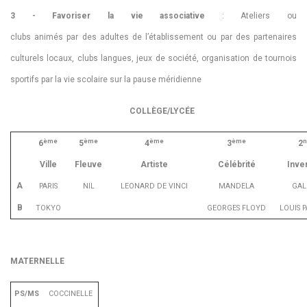
3 - Favoriser la vie associative
: Ateliers ou
clubs animés par des adultes de l’établissement ou par des partenaires
culturels locaux, clubs langues, jeux de société, organisation de tournois
sportifs par la vie scolaire sur la pause méridienne
COLLÈGE/LYCÉE
ème
ème
ème
ème
n
6
5
4
3
2
Ville
Fleuve
Artiste
Célébrité
Inve
A
PARIS
NIL
LEONARD DE VINCI
MANDELA
GAL
B
TOKYO
GEORGES FLOYD
LOUIS 
MATERNELLE
PS/MS
COCCINELLE