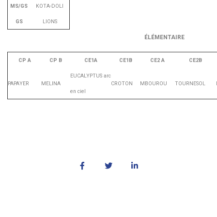
MS/GS
KOTA-DOLI
GS
LIONS
ÉLÉMENTAIRE
CP A
CP B
CE1A
CE1B
CE2 A
CE2B
EUCALYPTUS arc
PAPAYER
MELINA
CROTON
MBOUROU
TOURNESOL
en ciel