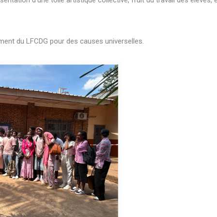
entation d’une toile artistique collective, fruit du travail des élèves,
gagement du LFCDG pour des causes universelles.