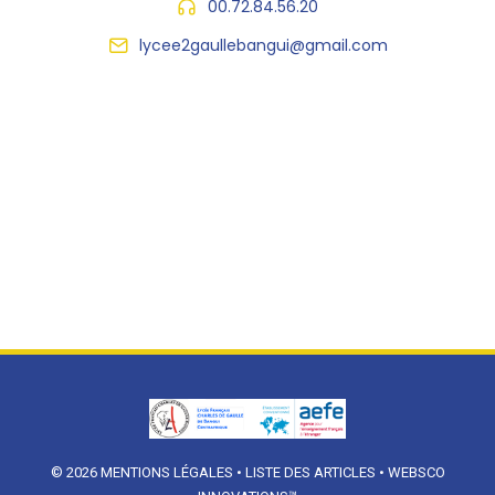
00.72.84.56.20
lycee2gaullebangui@gmail.com
© 2026
MENTIONS LÉGALES
•
LISTE DES ARTICLES
•
WEBSCO