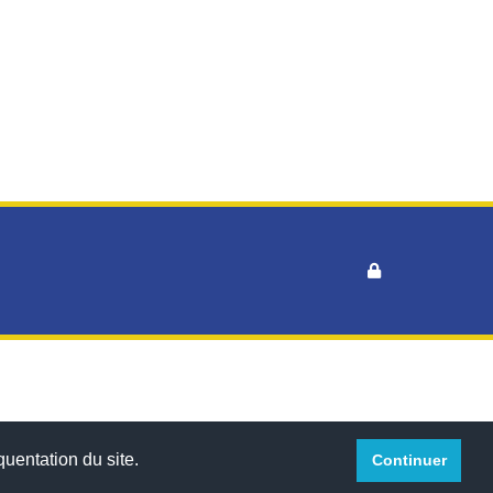
™
quentation du site.
Continuer