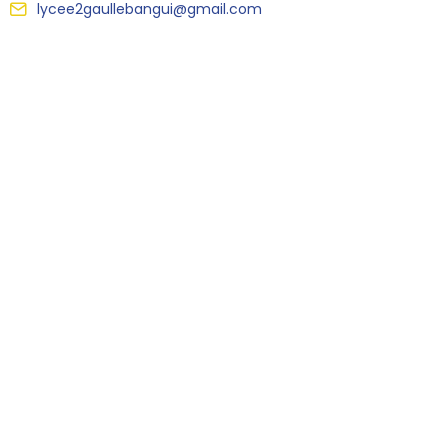
lycee2gaullebangui@gmail.com