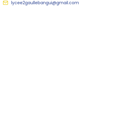
lycee2gaullebangui@gmail.com