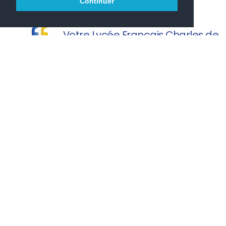
Continuer
Votre Lycée Français Charles de
Gaulle vous souhaite une agréable visite.
PRONOTE
PARCOURSUP
ONISEP