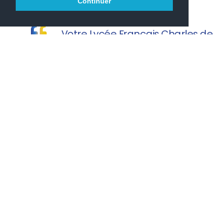
Continuer
Votre Lycée Français Charles de
Gaulle vous souhaite une agréable visite.
PRONOTE
PARCOURSUP
ONISEP