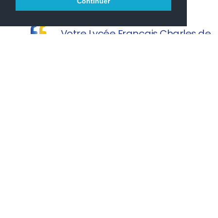
Continuer
Votre Lycée Français Charles de
Gaulle vous souhaite une agréable visite.
PRONOTE
PARCOURSUP
ONISEP