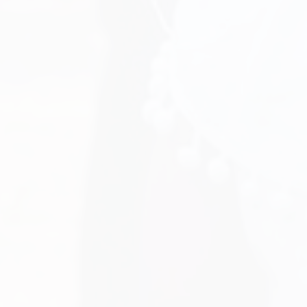
E INTERNET
rançais