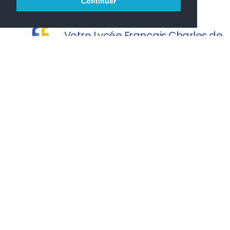
Continuer
Votre Lycée Français Charles de
Gaulle vous souhaite une agréable visite.
PRONOTE
PARCOURSUP
ONISEP