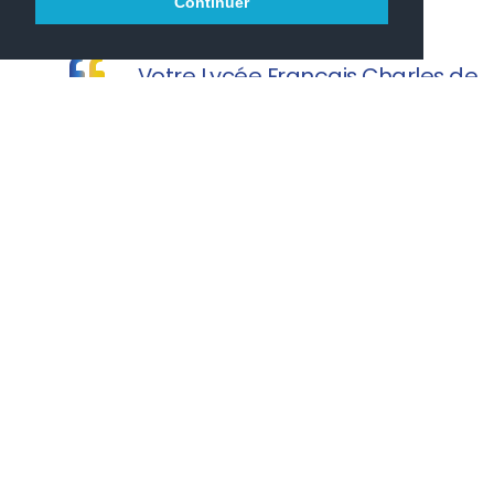
Continuer
Votre Lycée Français Charles de
Gaulle vous souhaite une agréable visite.
PRONOTE
PARCOURSUP
ONISEP