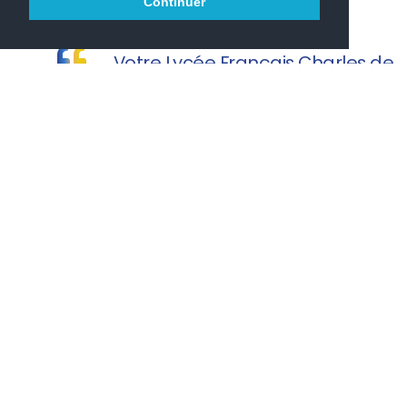
Continuer
Votre Lycée Français Charles de
Gaulle vous souhaite une agréable visite.
PRONOTE
PARCOURSUP
ONISEP