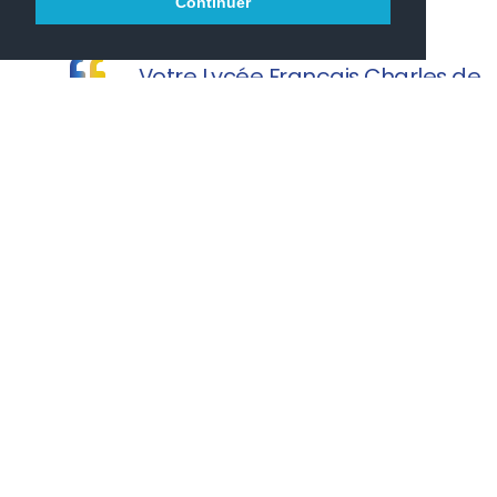
Continuer
Votre Lycée Français Charles de
Gaulle vous souhaite une agréable visite.
PRONOTE
PARCOURSUP
ONISEP