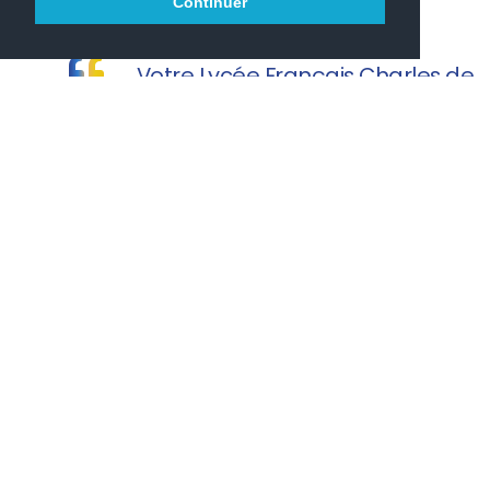
Continuer
Votre Lycée Français Charles de
Gaulle vous souhaite une agréable visite.
PRONOTE
PARCOURSUP
ONISEP