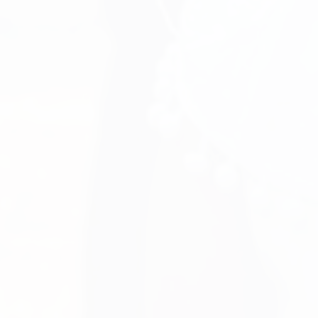
E INTERNET
rançais