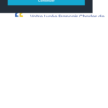
Continuer
Votre Lycée Français Charles de
Gaulle vous souhaite une agréable visite.
PRONOTE
PARCOURSUP
ONISEP